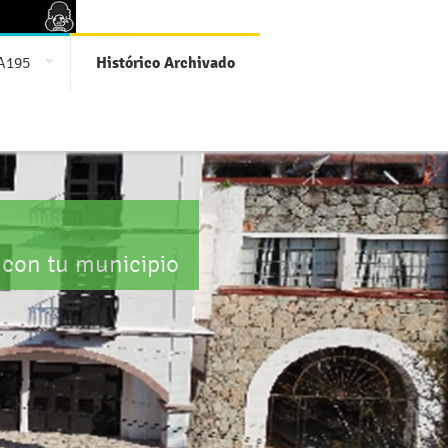
A195
Histórico Archivado
 con tu municipio